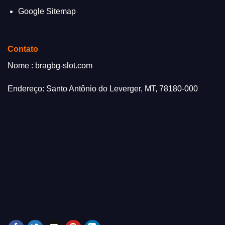
Google Sitemap
Contato
Nome : bragbg-slot.com
Endereço: Santo Antônio do Leverger, MT, 78180-000