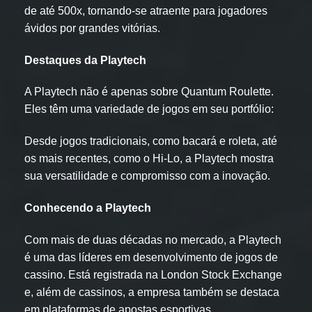
de até 500x, tornando-se atraente para jogadores
ávidos por grandes vitórias.
Destaques da Playtech
A Playtech não é apenas sobre Quantum Roulette.
Eles têm uma variedade de jogos em seu portfólio:
Desde jogos tradicionais, como bacará e roleta, até
os mais recentes, como o Hi-Lo, a Playtech mostra
sua versatilidade e compromisso com a inovação.
Conhecendo a Playtech
Com mais de duas décadas no mercado, a Playtech
é uma das líderes em desenvolvimento de jogos de
cassino. Está registrada na London Stock Exchange
e, além de cassinos, a empresa também se destaca
em plataformas de apostas esportivas.