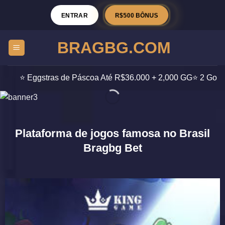
R$500 BÔNUS
ENTRAR
BRAGBG.COM
ggstras de Páscoa Até R$36.000 + 2,000 GG
⭐ 2 Gols à Frente
Plataforma de jogos famosa no Brasil
Bragbg Bet