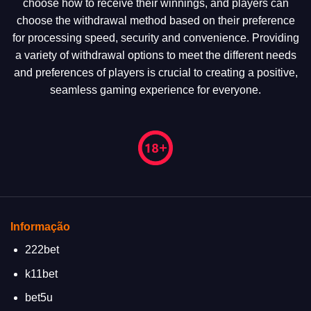
choose how to receive their winnings, and players can
choose the withdrawal method based on their preference
for processing speed, security and convenience. Providing
a variety of withdrawal options to meet the different needs
and preferences of players is crucial to creating a positive,
seamless gaming experience for everyone.
Informação
222bet
k11bet
bet5u