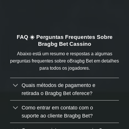
FAQ ☀️ Perguntas Frequentes Sobre
Bragbg Bet Cassino
Abaixo está um resumo e respostas a algumas
perguntas frequentes sobre oBragbg Bet em detalhes
para todos os jogadores.
Quais métodos de pagamento e
retirada o Bragbg Bet oferece?
Como entrar em contato com o
suporte ao cliente Bragbg Bet?