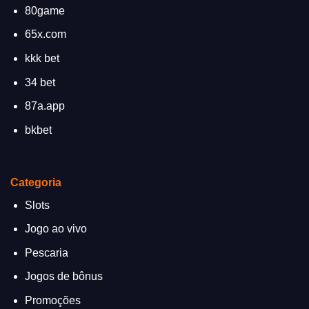
80game
65x.com
kkk bet
34 bet
87a.app
bkbet
Categoria
Slots
Jogo ao vivo
Pescaria
Jogos de bônus
Promoções